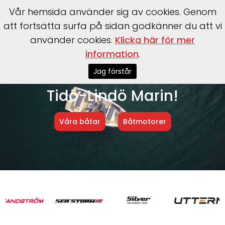
Vår hemsida använder sig av cookies. Genom
att fortsätta surfa på sidan godkänner du att vi
använder cookies.
Klicka här för mer
information
.
Jag förstår
Välkommen till
Tidö-Lindö Marin!
Våra båtar
Båtmotorer