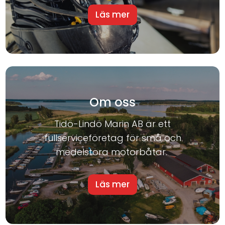
Läs mer
Om oss
Tidö-Lindö Marin AB är ett
fullserviceföretag för små och
medelstora motorbåtar.
Läs mer