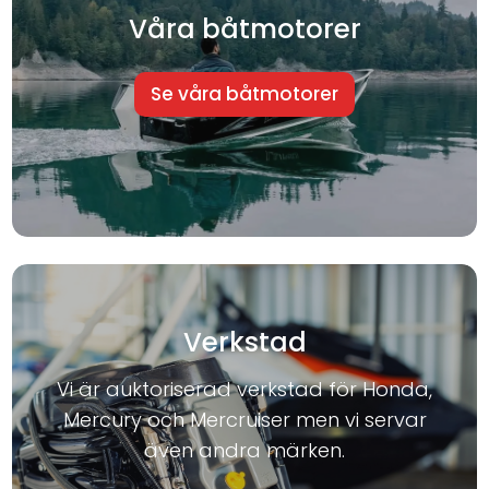
Våra båtmotorer
Se våra båtmotorer
Verkstad
Vi är auktoriserad verkstad för Honda,
Mercury och Mercruiser men vi servar
även andra märken.