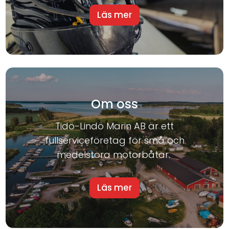
Läs mer
Om oss
Tidö-Lindö Marin AB är ett
fullserviceföretag för små och
medelstora motorbåtar.
Läs mer