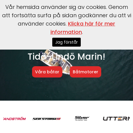
Vår hemsida använder sig av cookies. Genom
att fortsätta surfa på sidan godkänner du att vi
använder cookies.
Klicka här för mer
information
.
Jag förstår
Välkommen till
Tidö-Lindö Marin!
Våra båtar
Båtmotorer