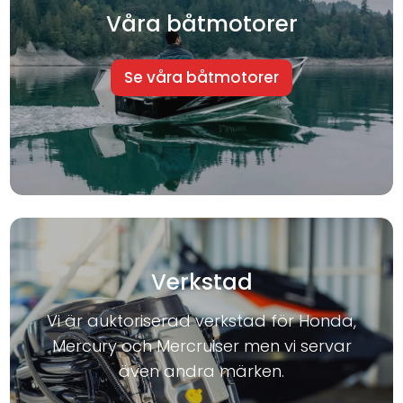
Våra båtmotorer
Se våra båtmotorer
Verkstad
Vi är auktoriserad verkstad för Honda,
Mercury och Mercruiser men vi servar
även andra märken.