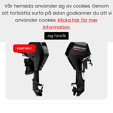
Vår hemsida använder sig av cookies. Genom
att fortsätta surfa på sidan godkänner du att vi
använder cookies.
Klicka här för mer
Start
>
Båtmotorer
>
Utombordare
>
Mercury
>
F30 MLH GA
information
.
EFI
Jag förstår
KAMPANJ!