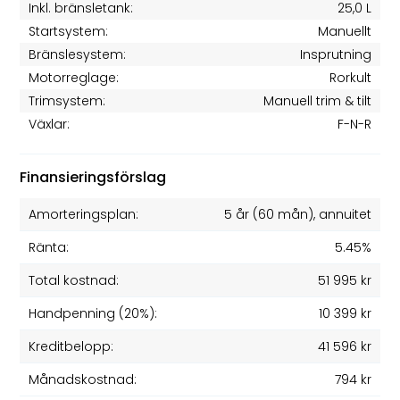
Inkl. bränsletank:
25,0 L
Startsystem:
Manuellt
Bränslesystem:
Insprutning
Motorreglage:
Rorkult
Trimsystem:
Manuell trim & tilt
Växlar:
F-N-R
Finansieringsförslag
Amorteringsplan:
5 år
(
60
mån), annuitet
Ränta:
5.45%
Total kostnad:
51 995 kr
Handpenning (20%):
10 399 kr
Kreditbelopp:
41 596 kr
Månadskostnad:
794 kr