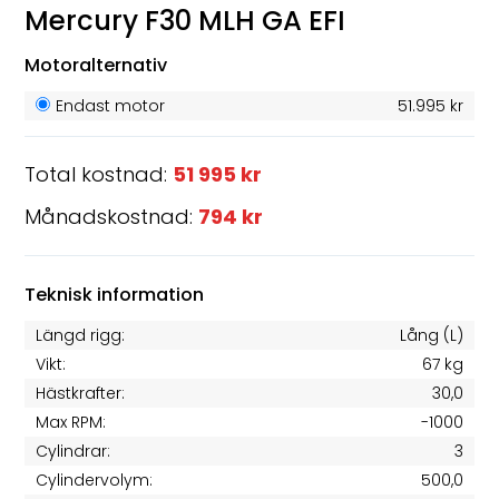
Mercury F30 MLH GA EFI
Motoralternativ
Endast motor
51.995 kr
Total kostnad:
51 995 kr
Månadskostnad:
794 kr
Teknisk information
Längd rigg:
Lång (L)
Vikt:
67 kg
Hästkrafter:
30,0
Max RPM:
-1000
Cylindrar:
3
Cylindervolym:
500,0