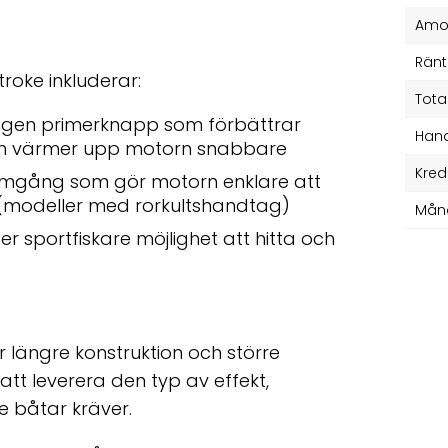
Amor
Ränt
roke inkluderar:
Tota
agen primerknapp som förbättrar
Hand
och värmer upp motorn snabbare
Kred
tomgång som gör motorn enklare att
(modeller med rorkultshandtag)
Mån
r sportfiskare möjlighet att hitta och
 längre konstruktion och större
att leverera den typ av effekt,
e båtar kräver.