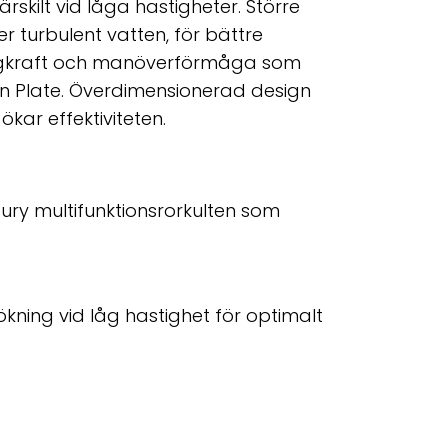
ärskilt vid låga hastigheter. Större
r turbulent vatten, för bättre
dragkraft och manöverförmåga som
tion Plate. Överdimensionerad design
 ökar effektiviteten.
ury multifunktionsrorkulten som
ning vid låg hastighet för optimalt