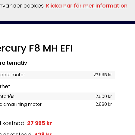
använder cookies.
Klicka här för mer information
.
Om
nterförvaring
Reservdelar
Kontakt
Boka
Hamnen
oss
rcury F8 MH EFI
!
Nyhet!
ralternativ
ndast motor
27.995 kr
rhet
otorlås
2.500 kr
töldmärkning motor
2.880 kr
l kostnad:
27 995 kr
adskostnad:
428 kr