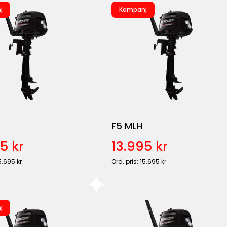
j
Kampanj
F5 MLH
5 kr
13.995 kr
5.695 kr
Ord. pris: 15.695 kr
j