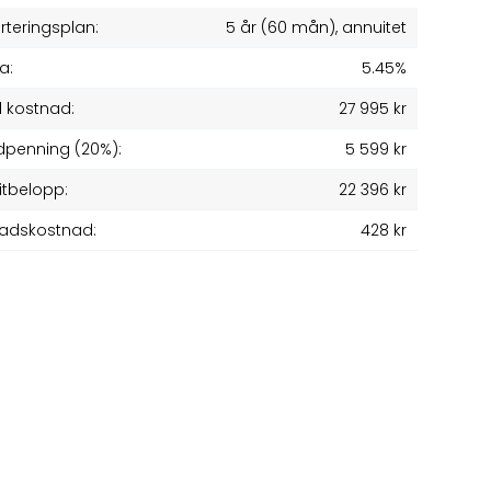
teringsplan:
5 år
(
60
mån), annuitet
a:
5.45%
l kostnad:
27 995 kr
penning (20%):
5 599 kr
itbelopp:
22 396 kr
adskostnad:
428 kr