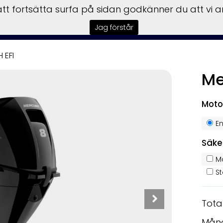
t fortsätta surfa på sidan godkänner du att vi 
rmedling
Båtmotorer
Trailer
Verkstad
Tillbehör
Vi
Jag förstår
 EFI
Me
KAMPANJ
Moto
E
Säke
M
S
Tota
Mån