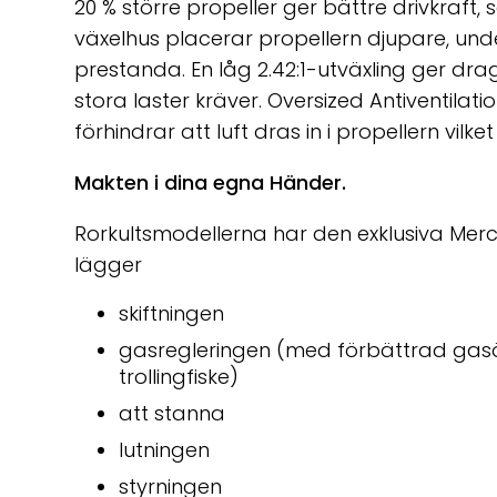
20 % större propeller ger bättre drivkraft, s
växelhus placerar propellern djupare, unde
prestanda. En låg 2.42:1-utväxling ger 
stora laster kräver. Oversized Antiventila
förhindrar att luft dras in i propellern vilket
Makten i dina egna Händer.
Rorkultsmodellerna har den exklusiva Merc
lägger
skiftningen
gasregleringen (med förbättrad gasök
trollingfiske)
att stanna
lutningen
styrningen