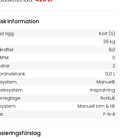
isk information
d rigg:
Kort (S)
39 kg
krafter:
8,0
RPM:
0
ndrar:
2
 bränsletank:
12,0 L
tsystem:
Manuellt
slesystem:
Insprutning
rreglage:
Rorkult
system:
Manuell trim & tilt
ar:
F-N-R
nsieringsförslag