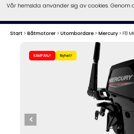
Vår hemsida använder sig av cookies. Genom at
Start
Båtar
Fö
Start
>
Båtmotorer
>
Utombordare
>
Mercury
>
F8 MH
KAMPANJ!
Nyhet!