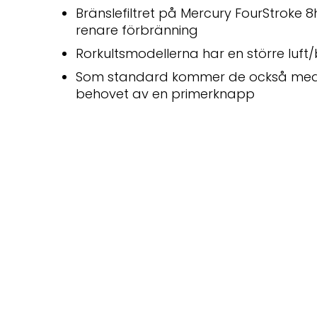
Bränslefiltret på Mercury FourStroke 8hk
renare förbränning
Rorkultsmodellerna har en större lu
Som standard kommer de också med en
behovet av en primerknapp