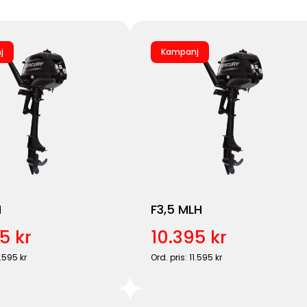
j
Kampanj
H
F3,5 MLH
5 kr
10.395 kr
1.595 kr
Ord. pris: 11.595 kr