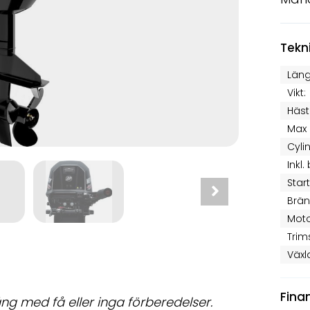
Tekn
Läng
Vikt:
Häst
Max 
Cyli
Inkl.
Star
Brän
Moto
Trim
Växl
Fina
ng med få eller inga förberedelser.