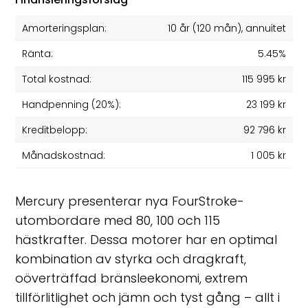
Amorteringsplan:
10 år
(
120
mån), annuitet
Ränta:
5.45%
Total kostnad:
115 995 kr
Handpenning (20%):
23 199 kr
Kreditbelopp:
92 796 kr
Månadskostnad:
1 005 kr
Mercury presenterar nya FourStroke-
utombordare med 80, 100 och 115
hästkrafter. Dessa motorer har en optimal
kombination av styrka och dragkraft,
oöverträffad bränsleekonomi, extrem
tillförlitlighet och jämn och tyst gång – allt i