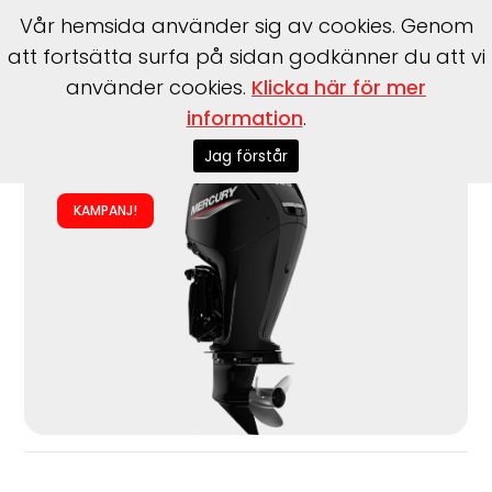
Vår hemsida använder sig av cookies. Genom
att fortsätta surfa på sidan godkänner du att vi
använder cookies.
Klicka här för mer
Start
>
Båtmotorer
>
Utombordare
>
Mercury
>
F100 EXLPT
information
.
EFI
Jag förstår
KAMPANJ!