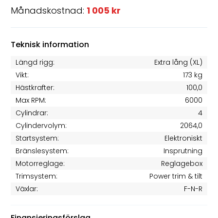
Månadskostnad:
1 005 kr
Teknisk information
Längd rigg:
Extra lång (XL)
Vikt:
173 kg
Hästkrafter:
100,0
Max RPM:
6000
Cylindrar:
4
Cylindervolym:
2064,0
Startsystem:
Elektroniskt
Bränslesystem:
Insprutning
Motorreglage:
Reglagebox
Trimsystem:
Power trim & tilt
Växlar:
F-N-R
Finansieringsförslag