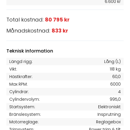
6.600 kr
Total kostnad:
80 795 kr
Månadskostnad:
833 kr
Teknisk information
Längd rigg:
Lång (L)
Vikt:
118 kg
Hästkrafter:
60,0
Max RPM:
6000
Cylindrar:
4
Cylindervolym:
995,0
Startsystem:
Elektroniskt
Bränslesystem:
Insprutning
Motorreglage:
Reglagebox
Trimsystem:
Power trim & tilt