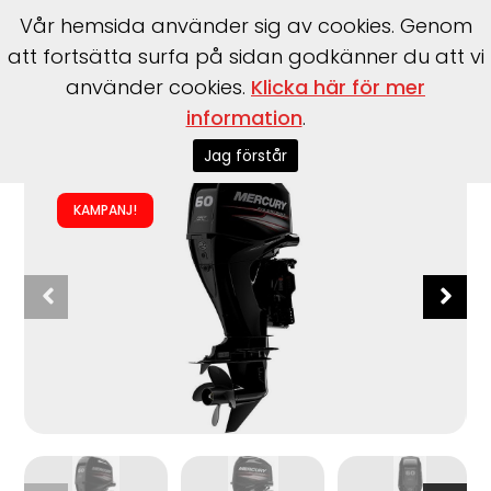
Vår hemsida använder sig av cookies. Genom
att fortsätta surfa på sidan godkänner du att vi
använder cookies.
Klicka här för mer
Start
>
Båtmotorer
>
Utombordare
>
Mercury
>
F60 ELPT
information
.
EFI CT
Jag förstår
KAMPANJ!