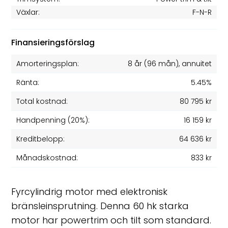
Växlar:
F-N-R
Finansieringsförslag
Amorteringsplan:
8 år
(
96
mån), annuitet
Ränta:
5.45%
Total kostnad:
80 795 kr
Handpenning (20%):
16 159 kr
Kreditbelopp:
64 636 kr
Månadskostnad:
833 kr
Fyrcylindrig motor med elektronisk
bränsleinsprutning. Denna 60 hk starka
motor har powertrim och tilt som standard.