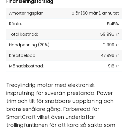
Finansieringsförslag
Amorteringsplan:
5 år
(
60
mån), annuitet
Ränta:
5.45%
Total kostnad:
59 995 kr
Handpenning (20%):
11 999 kr
Kreditbelopp:
47 996 kr
Månadskostnad:
916 kr
Trecylindrig motor med elektronisk
insprutning för suverän prestanda. Power
trim och tilt för snabbare uppplaning och
bränslesnålare gång. Förberedd för
SmartCraft vilket även underlättar
trollingfuntionen för att köra så sakta som