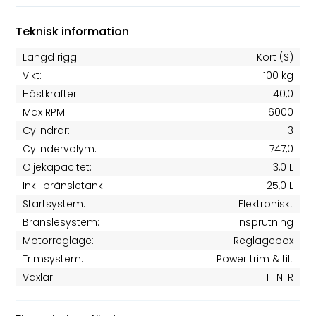
Teknisk information
Längd rigg:
Kort (S)
Vikt:
100 kg
Hästkrafter:
40,0
Max RPM:
6000
Cylindrar:
3
Cylindervolym:
747,0
Oljekapacitet:
3,0 L
Inkl. bränsletank:
25,0 L
Startsystem:
Elektroniskt
Bränslesystem:
Insprutning
Motorreglage:
Reglagebox
Trimsystem:
Power trim & tilt
Växlar:
F-N-R