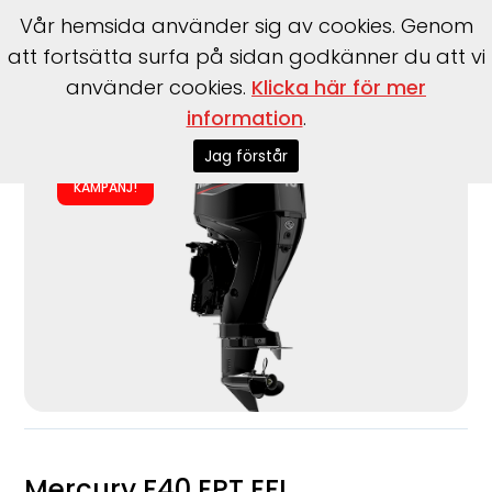
Vår hemsida använder sig av cookies. Genom
att fortsätta surfa på sidan godkänner du att vi
använder cookies.
Klicka här för mer
Start
>
Båtmotorer
>
Utombordare
>
Mercury
>
F40 EPT EFI
information
.
Jag förstår
KAMPANJ!
Mercury F40 EPT EFI