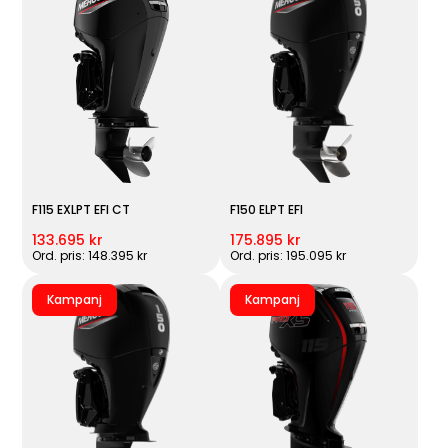
F115 EXLPT EFI CT
F150 ELPT EFI
133.695 kr
175.895 kr
Ord. pris: 148.395 kr
Ord. pris: 195.095 kr
Kampanj
Kampanj