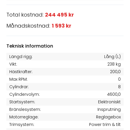
Total kostnad:
244 495 kr
Månadskostnad:
1 593 kr
Teknisk information
Längd rigg:
Lång (L)
Vikt:
238 kg
Hästkrafter:
200,0
Max RPM:
0
Cylindrar:
8
Cylindervolym:
4600,0
Startsystem:
Elektroniskt
Bränslesystem:
Insprutning
Motorreglage:
Reglagebox
Trimsystem:
Power trim & tilt