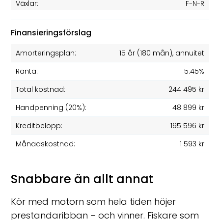
Växlar:
F-N-R
Finansieringsförslag
Amorteringsplan:
15 år
(
180
mån), annuitet
Ränta:
5.45%
Total kostnad:
244 495 kr
Handpenning (20%):
48 899 kr
Kreditbelopp:
195 596 kr
Månadskostnad:
1 593 kr
Snabbare än allt annat
Kör med motorn som hela tiden höjer
prestandaribban – och vinner. Fiskare som