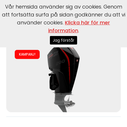
Vår hemsida använder sig av cookies. Genom
att fortsätta surfa på sidan godkänner du att vi
använder cookies.
Klicka här för mer
Start
>
Båtmotorer
>
Utombordare
>
Mercury
>
F200 EFI
information
.
Pro XS DTS TM V8 (Mekanisk Reglage)
Jag förstår
KAMPANJ!