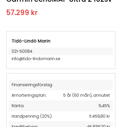
57.299 kr
Tidö-Lindö Marin
021-50084
info@tido-lindomarin.se
Finansieringsförslag
Amorteringsplan:
5 år (60 mån), annuitet
Ränta:
5,45%
Handpenning (20%):
11.459,80 kr
Kreditbelopp:
45.839,20 kr