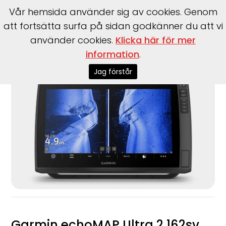
Vår hemsida använder sig av cookies. Genom
att fortsätta surfa på sidan godkänner du att vi
använder cookies.
Klicka här för mer
Start
>
Tillbehör
>
Garmin
>
EchoMAP Ultra 2 162sv
information
.
Jag förstår
Garmin echoMAP Ultra 2 162sv