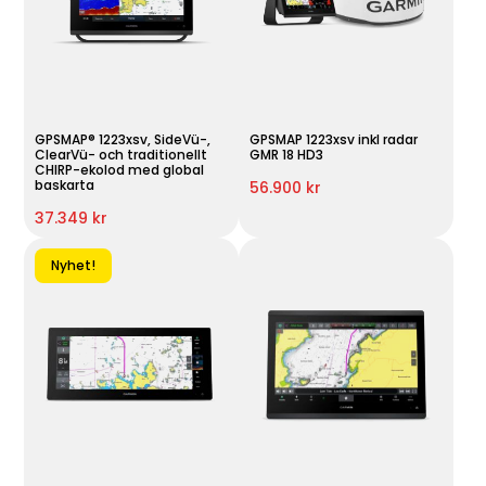
GPSMAP® 1223xsv, SideVü-,
GPSMAP 1223xsv inkl radar
ClearVü- och traditionellt
GMR 18 HD3
CHIRP-ekolod med global
baskarta
56.900 kr
37.349 kr
Nyhet!