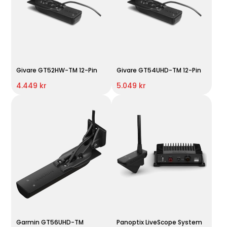
Givare GT52HW-TM 12-Pin
Givare GT54UHD-TM 12-Pin
4.449 kr
5.049 kr
Garmin GT56UHD-TM
Panoptix LiveScope System