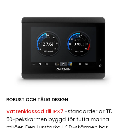
ROBUST OCH TÅLIG DESIGN
Vattenklassad till IPX7
-standarder är TD
50-pekskärmen byggd för tuffa marina
miljöer. Den ljusstarka LCD-skärmen har