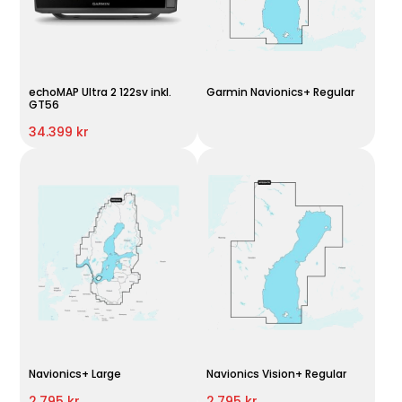
echoMAP Ultra 2 122sv inkl.
Garmin Navionics+ Regular
GT56
34.399 kr
Navionics+ Large
Navionics Vision+ Regular
2.795 kr
2.795 kr