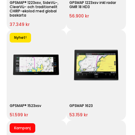
GPSMAP® 1223xsv, SideVü-,
GPSMAP 1223xsv inkl radar
ClearVü- och traditionellt
GMR 18 HD3
CHIRP-ekolod med global
baskarta
56.900 kr
37.349 kr
Nyhet!
GPSMAP® 1523xsv
GPSMAP 1623
51.599 kr
53.159 kr
Kampanj