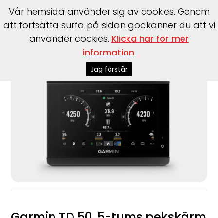
Vår hemsida använder sig av cookies. Genom
att fortsätta surfa på sidan godkänner du att vi
använder cookies.
Klicka här för mer
Start
>
Tillbehör
>
Garmin
>
TD 50, 5-tums pekskärm
information
.
Jag förstår
Garmin TD 50, 5-tums pekskärm