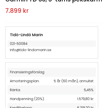
7.899 kr
Tidö-Lindö Marin
021-50084
info@tido-lindomarin.se
Finansieringsförslag
Amorteringsplan:
5 år (60 mån), annuitet
Ränta:
5,45%
Handpenning (20%):
1.579,80 kr
Kreditbelopp:
6.319,20 kr