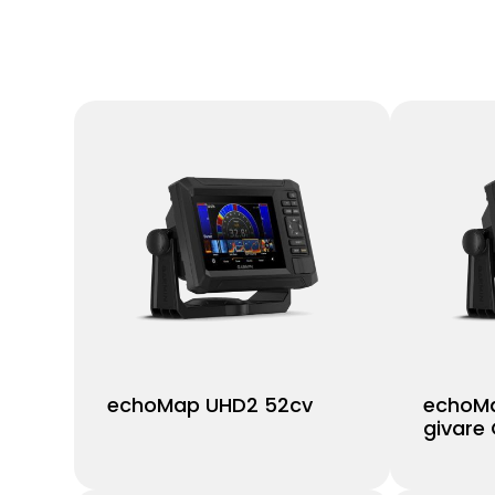
echoMap UHD2 52cv
echoMa
givare