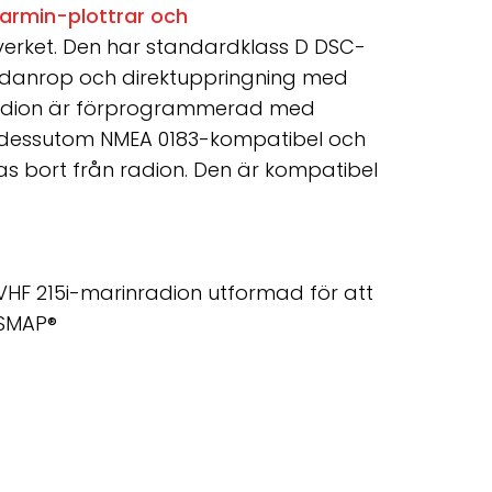
armin-plottrar och
erket. Den har standardklass D DSC-
 (nödanrop och direktuppringning med
adion är förprogrammerad med
är dessutom NMEA 0183-kompatibel och
s bort från radion. Den är kompatibel
är VHF 215i-marinradion utformad för att
PSMAP
®