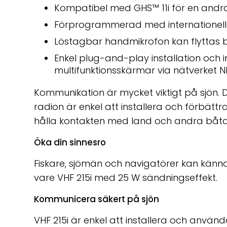
Kompatibel med GHS
™
11i för en andr
Förprogrammerad med internationell
Löstagbar handmikrofon kan flyttas b
Enkel plug-and-play installation och 
multifunktionsskärmar via nätverket 
Kommunikation är mycket viktigt på sjön.
radion är enkel att installera och förbät
hålla kontakten med land och andra båtar
Öka din sinnesro
Fiskare, sjömän och navigatörer kan känna
vare VHF 215i med 25 W sändningseffekt.
Kommunicera säkert på sjön
VHF 215i är enkel att installera och använd