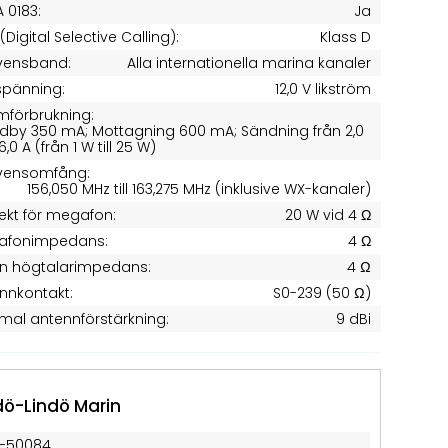
 0183:
Ja
(Digital Selective Calling):
Klass D
vensband:
Alla internationella marina kanaler
tspänning:
12,0 V likström
mförbrukning:
dby 350 mA; Mottagning 600 mA; Sändning från 2,0
l 6,0 A (från 1 W till 25 W)
kvensomfång:
156,050 MHz till 163,275 MHz (inklusive WX-kanaler)
fekt för megafon:
20 W vid 4 Ω
afonimpedans:
4 Ω
rn högtalarimpedans:
4 Ω
nnkontakt:
S0-239 (50 Ω)
mal antennförstärkning:
9 dBi
dö-Lindö Marin
1-50084