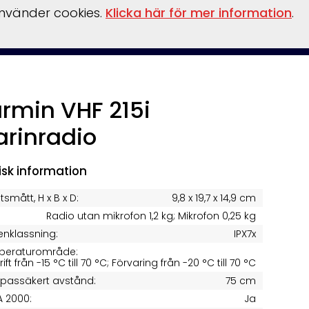
använder cookies.
Klicka här för mer information
.
Om
nterförvaring
Reservdelar
Kontakt
Boka
Hamnen
oss
rmin VHF 215i
rinradio
isk information
tsmått, H x B x D:
9,8 x 19,7 x 14,9 cm
Radio utan mikrofon 1,2 kg; Mikrofon 0,25 kg
enklassning:
IPX7x
peraturområde:
rift från -15 °C till 70 °C; Förvaring från -20 °C till 70 °C
passäkert avstånd:
75 cm
 2000:
Ja