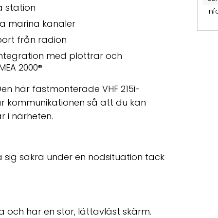
a station
in
a marina kanaler
ort från radion
integration med plottrar och
NMEA 2000
®
 Den här fastmonterade VHF 215i-
trar kommunikationen så att du kan
 i närheten.
 sig säkra under en nödsituation tack
a och har en stor, lättavläst skärm.