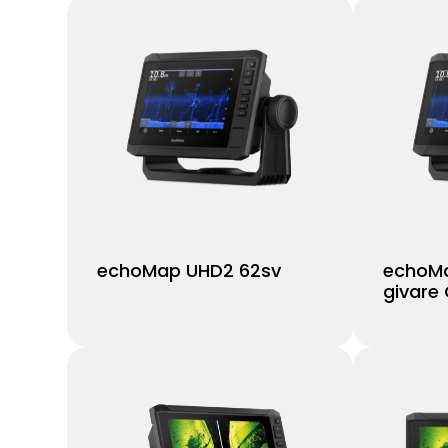
echoMap UHD2 62sv
echoMa
givare