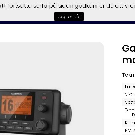
t fortsätta surfa på sidan godkänner du att vi 
rmedling
Båtmotorer
Trailer
Verkstad
Tillbehör
Vi
Jag förstår
Ga
ma
Tekn
Enhe
Vikt:
Vatt
Tem
D
Kom
NMEA