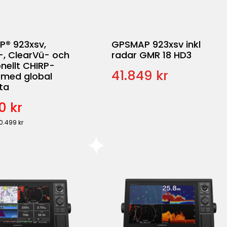
® 923xsv,
GPSMAP 923xsv inkl
-, ClearVü- och
radar GMR 18 HD3
onellt CHIRP-
41.849 kr
 med global
ta
0 kr
20.499 kr