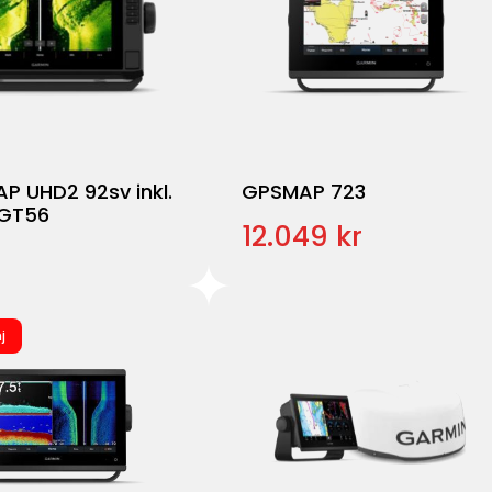
P UHD2 92sv inkl.
GPSMAP 723
 GT56
12.049 kr
j