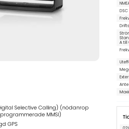
NMEA
DSC 
Frek
Drif
Strö
Stan
A til
Fre
Utef
Meg
Exte
Ante
Maxi
igital Selective Calling) (nödanrop
arprogrammerade MMSI)
Ti
ggd GPS
02