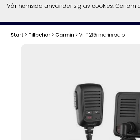
Vår hemsida använder sig av cookies. Genom at
Start
Båtar
Fö
Start
>
Tillbehör
>
Garmin
>
VHF 215i marinradio