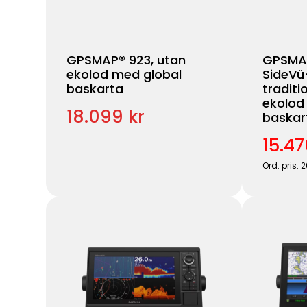
GPSMAP® 923, utan
GPSMAP
ekolod med global
SideVü
baskarta
traditi
ekolod
18.099 kr
baskar
15.47
Ord. pris: 