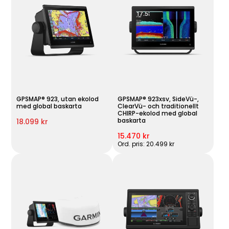
GPSMAP® 923, utan ekolod
GPSMAP® 923xsv, SideVü-,
med global baskarta
ClearVü- och traditionellt
CHIRP-ekolod med global
baskarta
18.099 kr
15.470 kr
Ord. pris: 20.499 kr