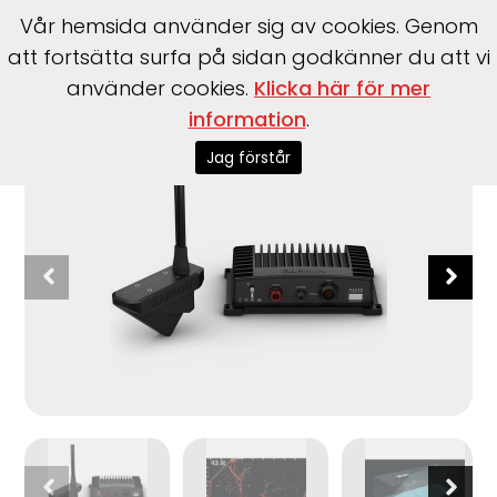
Vår hemsida använder sig av cookies. Genom
att fortsätta surfa på sidan godkänner du att vi
använder cookies.
Klicka här för mer
Start
>
Tillbehör
>
Garmin
>
Panoptix LiveScope System
information
.
Jag förstår