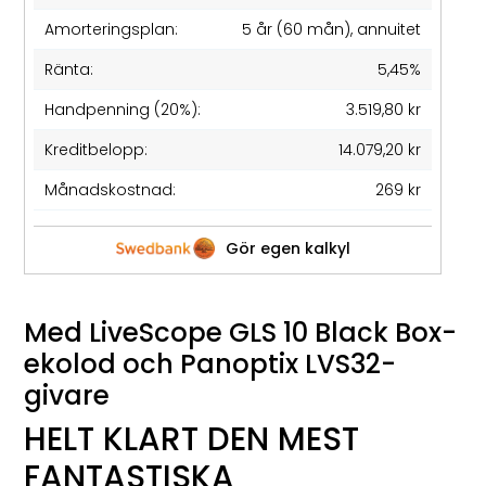
Amorteringsplan:
5 år (60 mån), annuitet
Ränta:
5,45%
Handpenning (20%):
3.519,80 kr
Kreditbelopp:
14.079,20 kr
Månadskostnad:
269 kr
Gör egen kalkyl
Med LiveScope GLS 10 Black Box-
ekolod och Panoptix LVS32-
givare
HELT KLART DEN MEST
FANTASTISKA