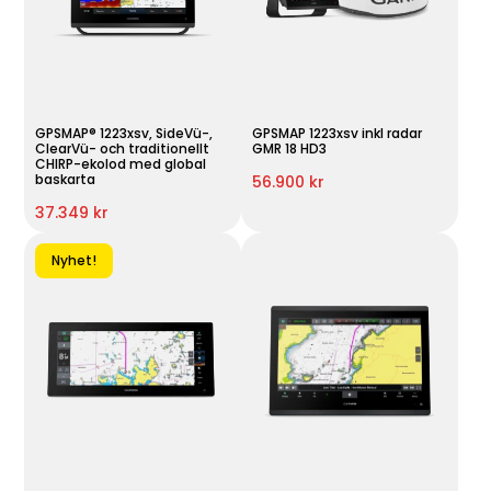
GPSMAP® 1223xsv, SideVü-,
GPSMAP 1223xsv inkl radar
ClearVü- och traditionellt
GMR 18 HD3
CHIRP-ekolod med global
baskarta
56.900 kr
37.349 kr
Nyhet!