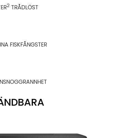
2
TER
TRÅDLÖST
INA FISKFÅNGSTER
IONSNOGGRANNHET
VÄNDBARA