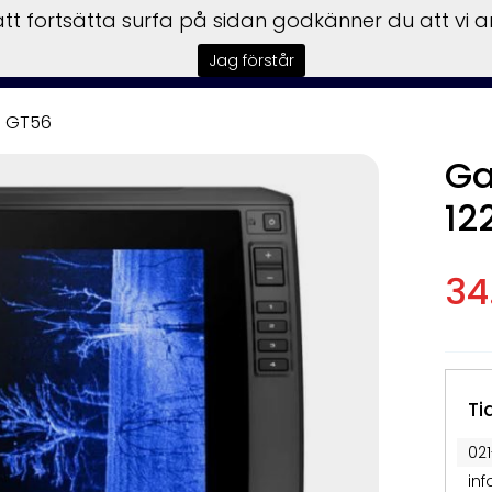
t fortsätta surfa på sidan godkänner du att vi 
rmedling
Båtmotorer
Trailer
Verkstad
Tillbehör
Vi
Jag förstår
l. GT56
Ga
12
34
Ti
02
in