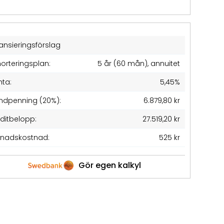
ansieringsförslag
orteringsplan:
5 år (60 mån), annuitet
nta:
5,45%
ndpenning (20%):
6.879,80 kr
editbelopp:
27.519,20 kr
nadskostnad:
525 kr
Gör egen kalkyl