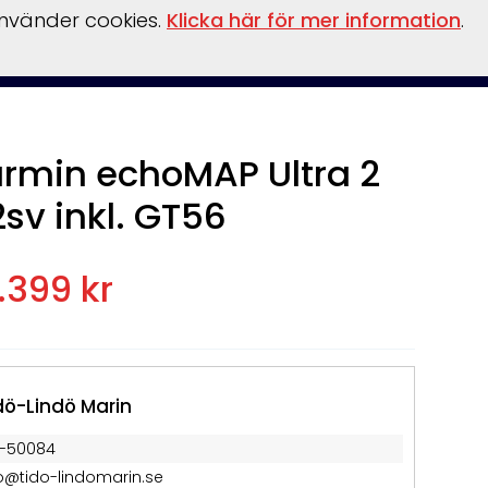
använder cookies.
Klicka här för mer information
.
Om
nterförvaring
Reservdelar
Kontakt
Boka
Hamnen
oss
rmin echoMAP Ultra 2
2sv inkl. GT56
.399 kr
dö-Lindö Marin
1-50084
fo@tido-lindomarin.se