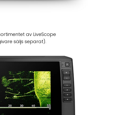
sortimentet av LiveScope
vare säljs separat).