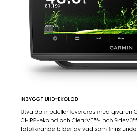
INBYGGT UHD-EKOLOD
Utvalda modeller levereras med givaren GT5
CHIRP-ekolod och ClearVü™- och SideVü™
fotoliknande bilder av vad som finns under