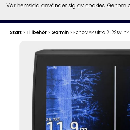
Vår hemsida använder sig av cookies. Genom at
Start
Båtar
Fö
Start
>
Tillbehör
>
Garmin
>
EchoMAP Ultra 2 122sv ink