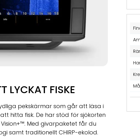
Fin
Am
Rä
Ha
Kr
T LYCKAT FISKE
Må
ydliga pekskärmar som går att läsa i
tt hitta fisk. De har stöd för sjökorten
Vision+™. Med givarpaketet får du
i samt traditionellt CHIRP-ekolod.