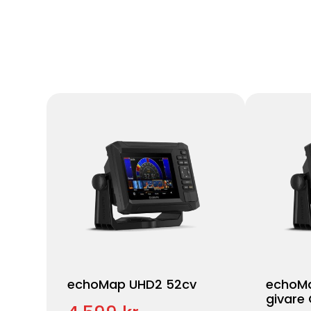
echoMap UHD2 52cv
echoMa
givare