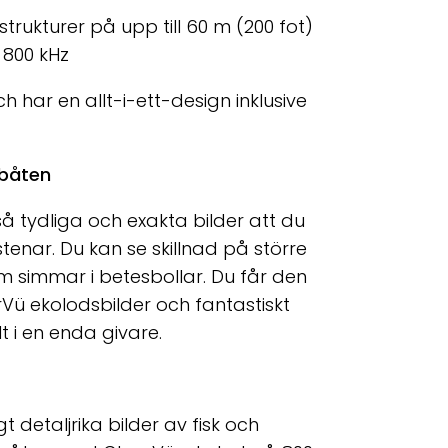
 strukturer på upp till 60 m (200 fot)
800 kHz
h har en allt-i-ett-design inklusive
 båten
å tydliga och exakta bilder att du
 stenar. Du kan se skillnad på större
om simmar i betesbollar. Du får den
Vü ekolodsbilder och fantastiskt
t i en enda givare.
 detaljrika bilder av fisk och