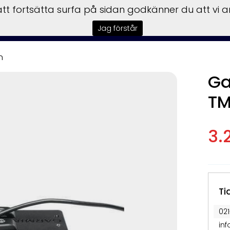
t fortsätta surfa på sidan godkänner du att vi 
rmedling
Båtmotorer
Trailer
Verkstad
Tillbehör
Vi
Jag förstår
n
Ga
TM
3.
Ti
02
in