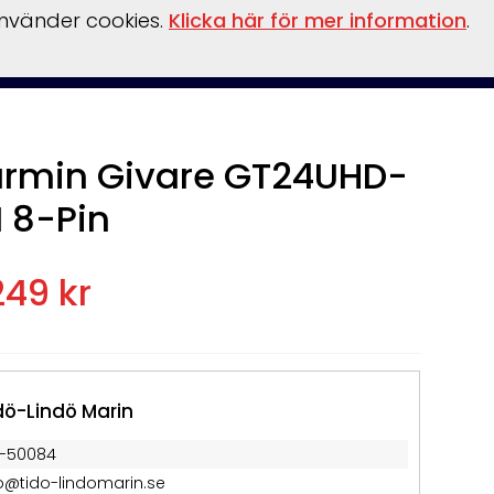
använder cookies.
Klicka här för mer information
.
Om
nterförvaring
Reservdelar
Kontakt
Boka
Hamnen
oss
rmin Givare GT24UHD-
 8-Pin
249 kr
dö-Lindö Marin
1-50084
fo@tido-lindomarin.se