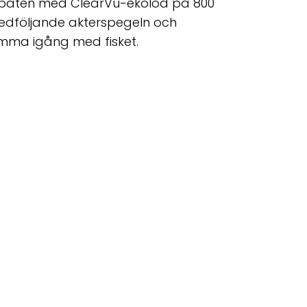
er båten med ClearVü-ekolod på 800
medföljande akterspegeln och
omma igång med fisket.