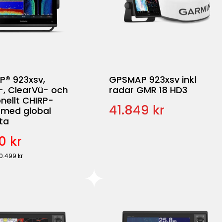
® 923xsv,
GPSMAP 923xsv inkl
-, ClearVü- och
radar GMR 18 HD3
onellt CHIRP-
41.849 kr
 med global
ta
0 kr
20.499 kr