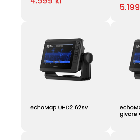
4.599 kr
5.199
echoMap UHD2 62sv
echoMa
givare