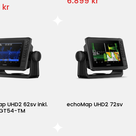
6.899 kr
 kr
p UHD2 62sv inkl.
echoMap UHD2 72sv
 GT54-TM