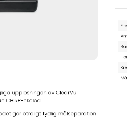
Fin
Am
Rä
Ha
Kr
Må
gliga upplösningen av ClearVü
wide CHIRP-ekolod
odet ger otroligt tydlig målseparation