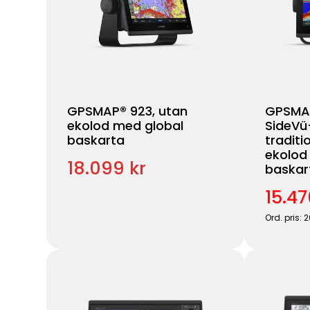
GPSMAP® 923, utan
GPSMAP
ekolod med global
SideVü
baskarta
traditi
ekolod
18.099 kr
baskar
15.47
Ord. pris: 