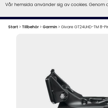
Vår hemsida använder sig av cookies. Genom at
Start
Båtar
Fö
Start
>
Tillbehör
>
Garmin
>
Givare GT24UHD-TM 8-Pi