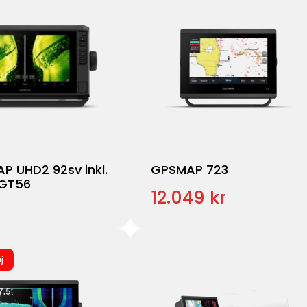
P UHD2 92sv inkl.
GPSMAP 723
 GT56
12.049 kr
j