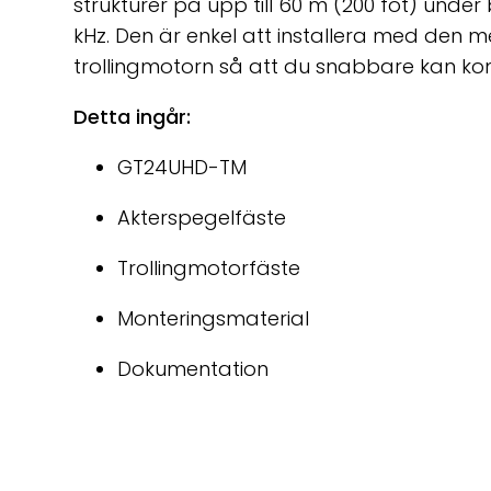
strukturer på upp till 60 m (200 fot) und
kHz. Den är enkel att installera med den 
trollingmotorn så att du snabbare kan k
Detta ingår:
GT24UHD-TM
Akterspegelfäste
Trollingmotorfäste
Monteringsmaterial
Dokumentation