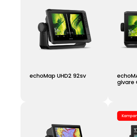
echoMap UHD2 92sv
echoMA
givare
Kampan