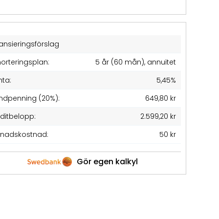
ansieringsförslag
orteringsplan:
5 år (60 mån), annuitet
nta:
5,45%
ndpenning (20%):
649,80 kr
editbelopp:
2.599,20 kr
nadskostnad:
50 kr
Gör egen kalkyl